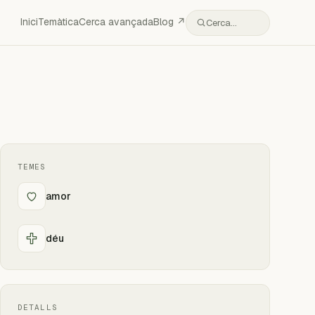
Inici
Temàtica
Cerca avançada
Blog ↗
Cerca…
TEMES
amor
déu
DETALLS