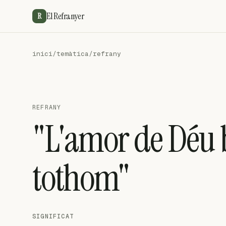
El Refranyer
R
inici
/
temàtica
/
refrany
REFRANY
"L'amor de Déu 
tothom"
SIGNIFICAT