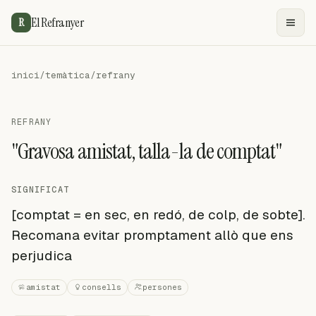
El Refranyer
R
inici
/
temàtica
/
refrany
REFRANY
"Gravosa amistat, talla-la de comptat"
SIGNIFICAT
[comptat = en sec, en redó, de colp, de sobte].
Recomana evitar promptament allò que ens
perjudica
amistat
consells
persones