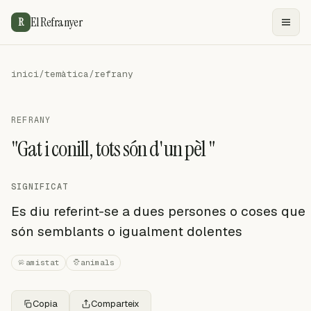
El Refranyer
R
inici
/
temàtica
/
refrany
REFRANY
"Gat i conill, tots són d'un pèl "
SIGNIFICAT
Es diu referint-se a dues persones o coses que
són semblants o igualment dolentes
amistat
animals
Copia
Comparteix