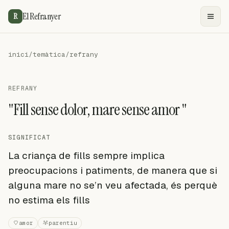
El Refranyer
R
inici
/
temàtica
/
refrany
REFRANY
"Fill sense dolor, mare sense amor "
SIGNIFICAT
La criança de fills sempre implica
preocupacions i patiments, de manera que si
alguna mare no se’n veu afectada, és perquè
no estima els fills
amor
parentiu