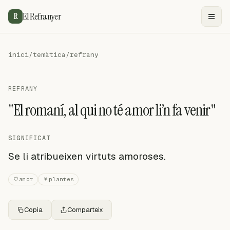
El Refranyer
R
inici
/
temàtica
/
refrany
REFRANY
"El romaní, al qui no té amor li’n fa venir"
SIGNIFICAT
Se li atribueixen virtuts amoroses.
amor
plantes
Copia
Comparteix