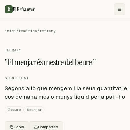
El Refranyer
R
inici
/
temàtica
/
refrany
REFRANY
"El menjar és mestre del beure "
SIGNIFICAT
Segons allò que mengem i la seua quantitat, el
cos demana més o menys líquid per a païr-ho
beure
menjar
Copia
Comparteix