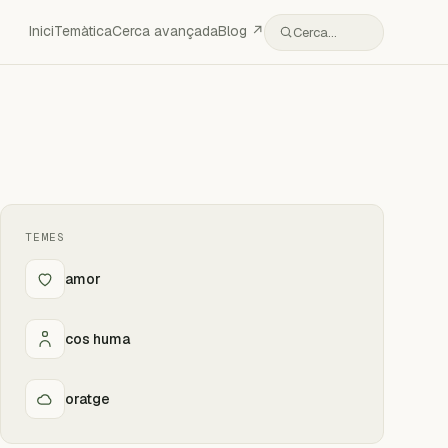
Inici
Temàtica
Cerca avançada
Blog ↗
Cerca…
TEMES
amor
cos huma
oratge