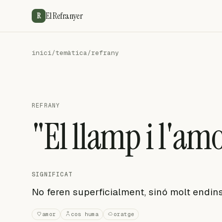
El Refranyer
R
inici
/
temàtica
/
refrany
REFRANY
"El llamp i l'am
SIGNIFICAT
No feren superficialment, sinó molt endins
amor
cos huma
oratge