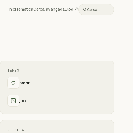
Inici
Temàtica
Cerca avançada
Blog ↗
Cerca…
TEMES
amor
joc
DETALLS