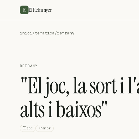
El Refranyer
R
inici
/
temàtica
/
refrany
REFRANY
"El joc, la sort i 
alts i baixos"
joc
amor