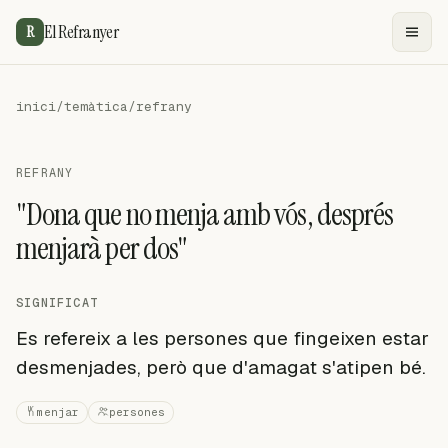
El Refranyer
R
inici
/
temàtica
/
refrany
REFRANY
"Dona que no menja amb vós, després
menjarà per dos"
SIGNIFICAT
Es refereix a les persones que fingeixen estar
desmenjades, però que d'amagat s'atipen bé.
menjar
persones