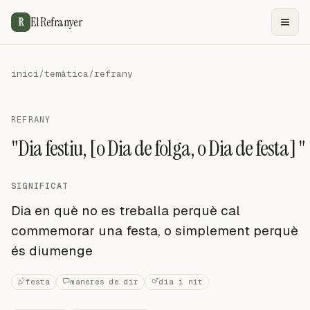
El Refranyer
R
inici
/
temàtica
/
refrany
REFRANY
"Dia festiu, [o Dia de folga, o Dia de festa] "
SIGNIFICAT
Dia en què no es treballa perquè cal
commemorar una festa, o simplement perquè
és diumenge
festa
maneres de dir
dia i nit