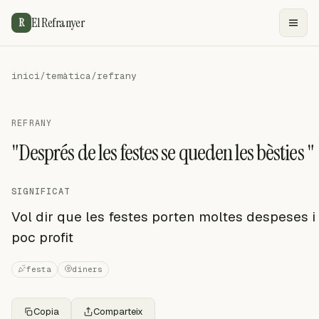
El Refranyer
R
inici
/
temàtica
/
refrany
REFRANY
"Després de les festes se queden les bèsties "
SIGNIFICAT
Vol dir que les festes porten moltes despeses i
poc profit
festa
diners
Copia
Comparteix