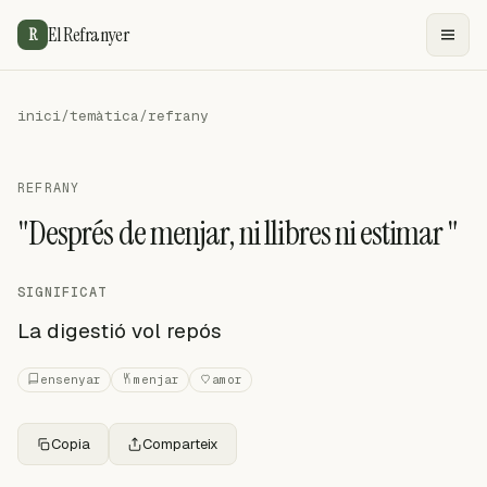
El Refranyer
R
inici
/
temàtica
/
refrany
REFRANY
"Després de menjar, ni llibres ni estimar "
SIGNIFICAT
La digestió vol repós
ensenyar
menjar
amor
Copia
Comparteix