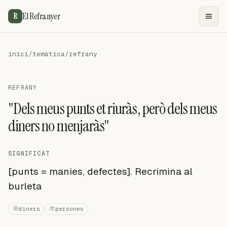
El Refranyer
R
inici
/
temàtica
/
refrany
REFRANY
"Dels meus punts et riuràs, però dels meus
diners no menjaràs"
SIGNIFICAT
[punts = manies, defectes]. Recrimina al
burleta
diners
persones