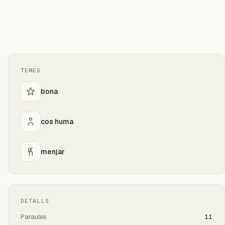
TEMES
bona
cos huma
menjar
DETALLS
Paraules
11