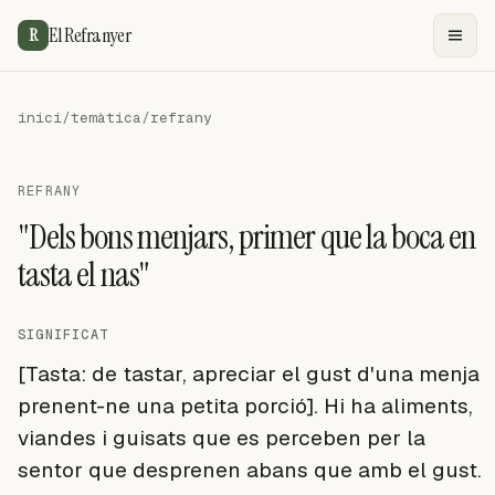
El Refranyer
R
inici
/
temàtica
/
refrany
REFRANY
"Dels bons menjars, primer que la boca en
tasta el nas"
SIGNIFICAT
[Tasta: de tastar, apreciar el gust d'una menja
prenent-ne una petita porció]. Hi ha aliments,
viandes i guisats que es perceben per la
sentor que desprenen abans que amb el gust.