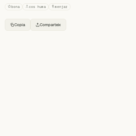
bona
cos huma
menjar
Copia
Comparteix