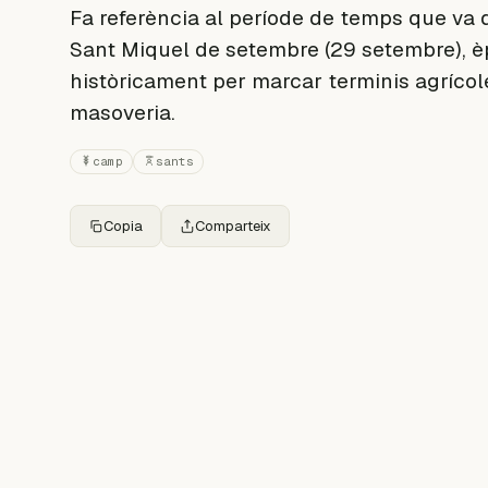
Fa referència al període de temps que va 
Sant Miquel de setembre (29 setembre), èp
històricament per marcar terminis agrícol
masoveria.
camp
sants
Copia
Comparteix