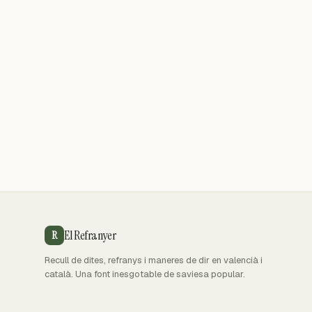
El Refranyer
R
Recull de dites, refranys i maneres de dir en valencià i
català. Una font inesgotable de saviesa popular.