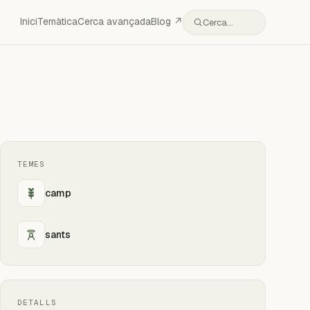
Inici
Temàtica
Cerca avançada
Blog ↗
Cerca…
TEMES
camp
sants
DETALLS