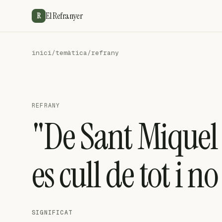
El Refranyer
R
inici
/
temàtica
/
refrany
REFRANY
"De Sant Miquel 
es cull de tot i n
SIGNIFICAT