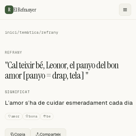
El Refranyer
R
inici
/
temàtica
/
refrany
REFRANY
"Cal teixir bé, Leonor, el panyo del bon
amor [panyo = drap, tela] "
SIGNIFICAT
L’amor s’ha de cuidar esmeradament cada dia
amor
bona
be
Copia
Comparteix