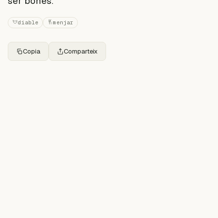
ser bones.
diable
menjar
Copia
Comparteix