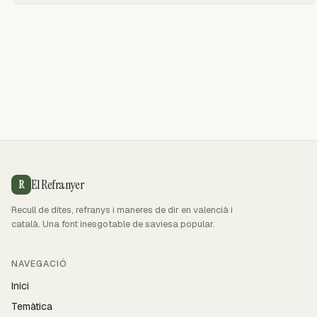
El Refranyer
R
Recull de dites, refranys i maneres de dir en valencià i
català. Una font inesgotable de saviesa popular.
NAVEGACIÓ
Inici
Temàtica