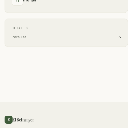
DETALLS
Paraules
5
El Refranyer
R