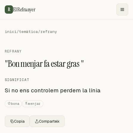
El Refranyer
R
inici
/
temàtica
/
refrany
REFRANY
"Bon menjar fa estar gras "
SIGNIFICAT
Si no ens controlem perdem la línia
bona
menjar
Copia
Comparteix