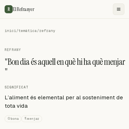
El Refranyer
R
inici
/
temàtica
/
refrany
REFRANY
"Bon dia és aquell en què hi ha què menjar
"
SIGNIFICAT
L’aliment és elemental per al sosteniment de
tota vida
bona
menjar