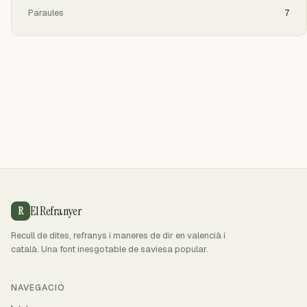
Paraules
7
El Refranyer
R
Recull de dites, refranys i maneres de dir en valencià i
català. Una font inesgotable de saviesa popular.
NAVEGACIÓ