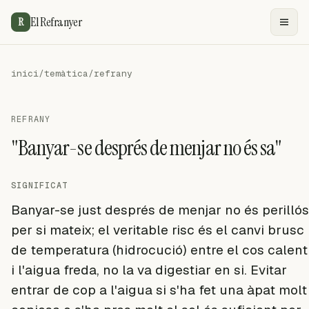
El Refranyer
R
inici
/
temàtica
/
refrany
REFRANY
"Banyar-se després de menjar no és sa"
SIGNIFICAT
Banyar-se just després de menjar no és perillós
per si mateix; el veritable risc és el canvi brusc
de temperatura (hidrocució) entre el cos calent
i l'aigua freda, no la va digestiar en si. Evitar
entrar de cop a l'aigua si s'ha fet una àpat molt