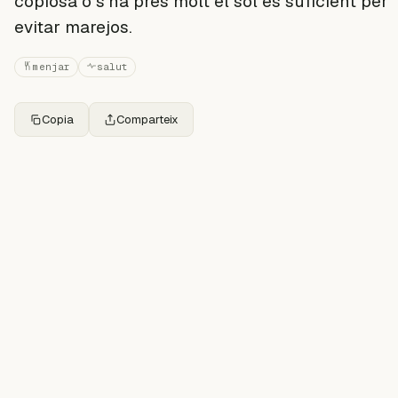
copiosa o s'ha pres molt el sol és suficient per
evitar marejos.
menjar
salut
Copia
Comparteix