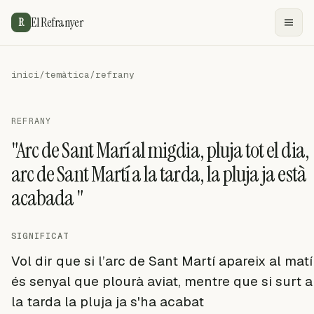
El Refranyer
R
inici
/
temàtica
/
refrany
REFRANY
"Arc de Sant Marí al migdia, pluja tot el dia,
arc de Sant Martí a la tarda, la pluja ja està
acabada "
SIGNIFICAT
Vol dir que si l’arc de Sant Martí apareix al matí
és senyal que plourà aviat, mentre que si surt a
la tarda la pluja ja s'ha acabat