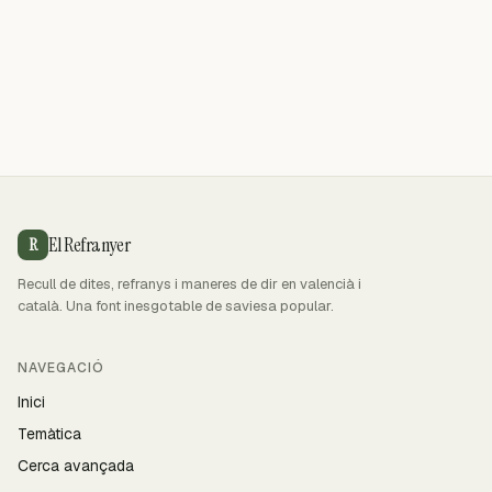
El Refranyer
R
Recull de dites, refranys i maneres de dir en valencià i
català. Una font inesgotable de saviesa popular.
NAVEGACIÓ
Inici
Temàtica
Cerca avançada