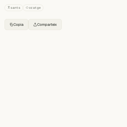
sants
oratge
Copia
Comparteix