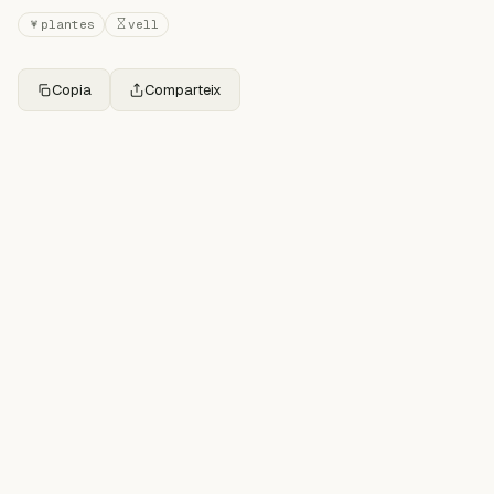
plantes
vell
Copia
Comparteix