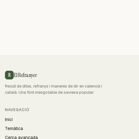
El Refranyer
R
Recull de dites, refranys i maneres de dir en valencià i
català. Una font inesgotable de saviesa popular.
NAVEGACIÓ
Inici
Temàtica
Cerca avançada