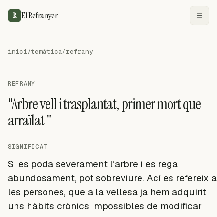
El Refranyer
R
inici
/
temàtica
/
refrany
REFRANY
"Arbre vell i trasplantat, primer mort que
arraïlat "
SIGNIFICAT
Si es poda severament l’arbre i es rega
abundosament, pot sobreviure. Ací es refereix a
les persones, que a la vellesa ja hem adquirit
uns hàbits crònics impossibles de modificar