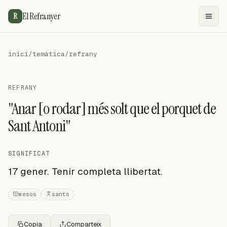
El Refranyer
R
inici
/
temàtica
/
refrany
REFRANY
"Anar [o rodar] més solt que el porquet de
Sant Antoni"
SIGNIFICAT
17 gener. Tenir completa llibertat.
mesos
sants
Copia
Comparteix