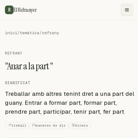
El Refranyer
R
inici
/
temàtica
/
refrany
REFRANY
"Anar a la part "
SIGNIFICAT
Treballar amb altres tenint dret a una part del
guany. Entrar a formar part, formar part,
prendre part, participar, tenir part, fer part
treball
maneres de dir
diners