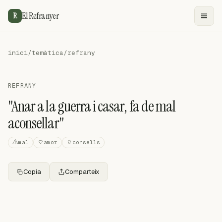
El Refranyer
R
inici
/
temàtica
/
refrany
REFRANY
"Anar a la guerra i casar, fa de mal
aconsellar"
mal
amor
consells
Copia
Comparteix