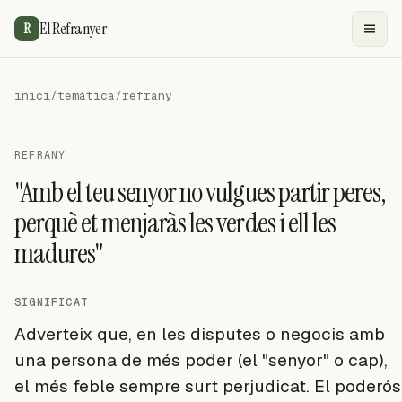
El Refranyer
R
inici
/
temàtica
/
refrany
REFRANY
"Amb el teu senyor no vulgues partir peres,
perquè et menjaràs les verdes i ell les
madures"
SIGNIFICAT
Adverteix que, en les disputes o negocis amb
una persona de més poder (el "senyor" o cap),
el més feble sempre surt perjudicat. El poderós