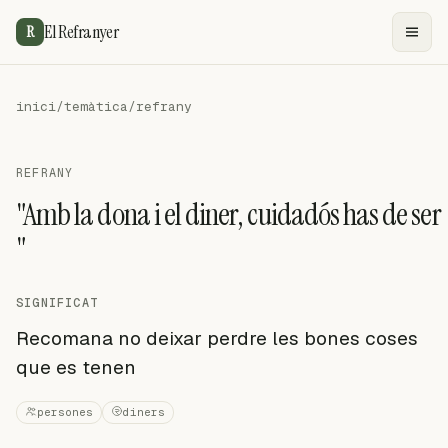
El Refranyer
R
inici
/
temàtica
/
refrany
REFRANY
"Amb la dona i el diner, cuidadós has de ser
"
SIGNIFICAT
Recomana no deixar perdre les bones coses
que es tenen
persones
diners