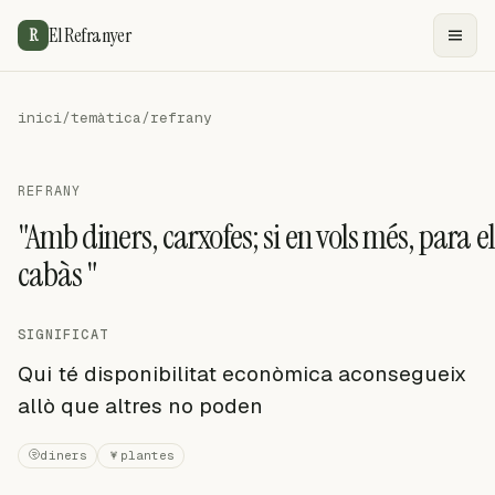
El Refranyer
R
inici
/
temàtica
/
refrany
REFRANY
"Amb diners, carxofes; si en vols més, para el
cabàs "
SIGNIFICAT
Qui té disponibilitat econòmica aconsegueix
allò que altres no poden
diners
plantes