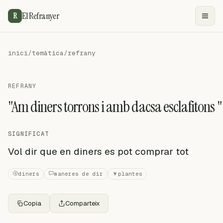
El Refranyer
R
inici
/
temàtica
/
refrany
REFRANY
"Am diners torrons i amb dacsa esclafitons "
SIGNIFICAT
Vol dir que en diners es pot comprar tot
diners
maneres de dir
plantes
Copia
Comparteix