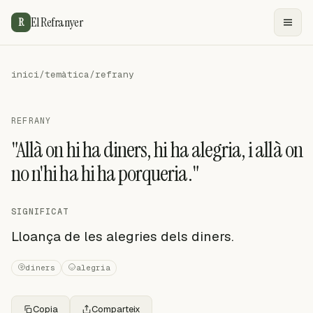
El Refranyer
R
inici
/
temàtica
/
refrany
REFRANY
"Allà on hi ha diners, hi ha alegria, i allà on
no n'hi ha hi ha porqueria."
SIGNIFICAT
Lloança de les alegries dels diners.
diners
alegria
Copia
Comparteix