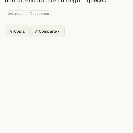
honrat, encara que no tingui riqueses.
diners
persones
Copia
Comparteix