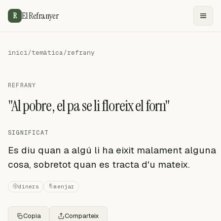
El Refranyer
R
inici
/
temàtica
/
refrany
REFRANY
"Al pobre, el pa se li floreix el forn"
SIGNIFICAT
Es diu quan a algú li ha eixit malament alguna
cosa, sobretot quan es tracta d'u mateix.
diners
menjar
Copia
Comparteix