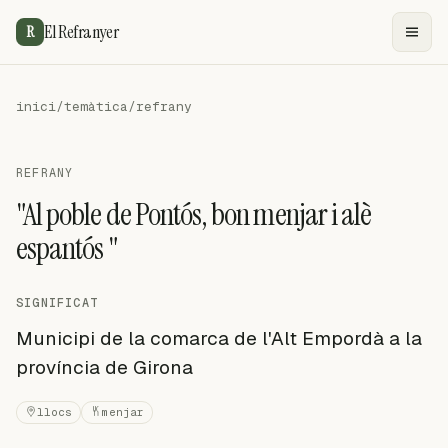
El Refranyer
R
inici
/
temàtica
/
refrany
REFRANY
"Al poble de Pontós, bon menjar i alè
espantós "
SIGNIFICAT
Municipi de la comarca de l'Alt Empordà a la
província de Girona
llocs
menjar