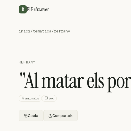
El Refranyer
R
inici
/
temàtica
/
refrany
REFRANY
"Al matar els porc
animals
joc
Copia
Comparteix