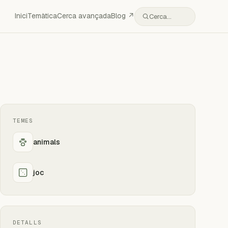
Inici
Temàtica
Cerca avançada
Blog ↗
Cerca…
TEMES
animals
joc
DETALLS