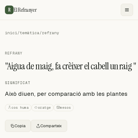
El Refranyer
R
inici
/
temàtica
/
refrany
REFRANY
"Aigua de maig, fa crèixer el cabell un raig "
SIGNIFICAT
Això diuen, per comparació amb les plantes
cos huma
oratge
mesos
Copia
Comparteix