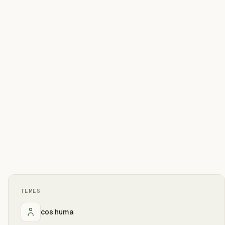
TEMES
cos huma