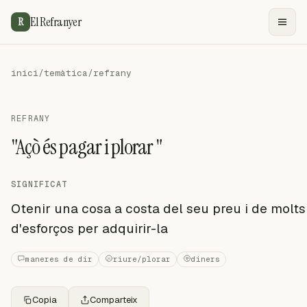
El Refranyer
R
inici
/
temàtica
/
refrany
REFRANY
"Açò és pagar i plorar "
SIGNIFICAT
Otenir una cosa a costa del seu preu i de molts
d'esforços per adquirir-la
maneres de dir
riure/plorar
diners
Copia
Comparteix