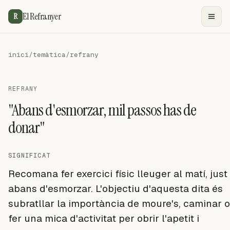
El Refranyer
R
inici
/
temàtica
/
refrany
REFRANY
"Abans d'esmorzar, mil passos has de
donar"
SIGNIFICAT
Recomana fer exercici físic lleuger al matí, just
abans d'esmorzar. L'objectiu d'aquesta dita és
subratllar la importància de moure's, caminar o
fer una mica d'activitat per obrir l'apetit i