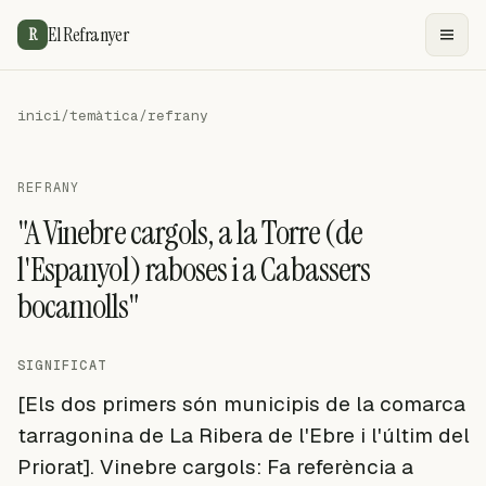
El Refranyer
R
inici
/
temàtica
/
refrany
REFRANY
"A Vinebre cargols, a la Torre (de
l'Espanyol) raboses i a Cabassers
bocamolls"
SIGNIFICAT
[Els dos primers són municipis de la comarca
tarragonina de La Ribera de l'Ebre i l'últim del
Priorat]. Vinebre cargols: Fa referència a