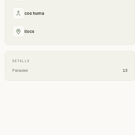
cos huma
llocs
DETALLS
Paraules
13