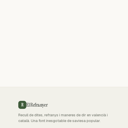
El Refranyer
R
Recull de dites, refranys i maneres de dir en valencià i
català. Una font inesgotable de saviesa popular.