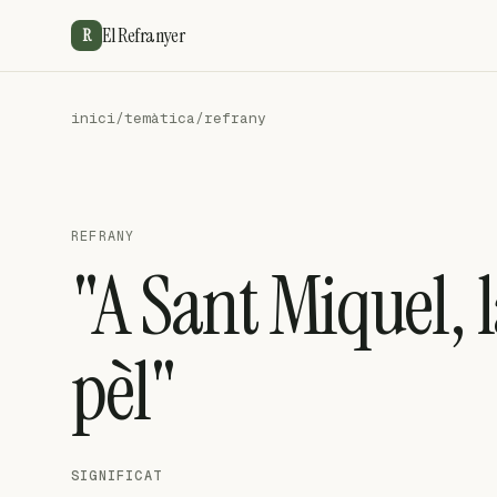
El Refranyer
R
inici
/
temàtica
/
refrany
REFRANY
"A Sant Miquel, la
pèl"
SIGNIFICAT