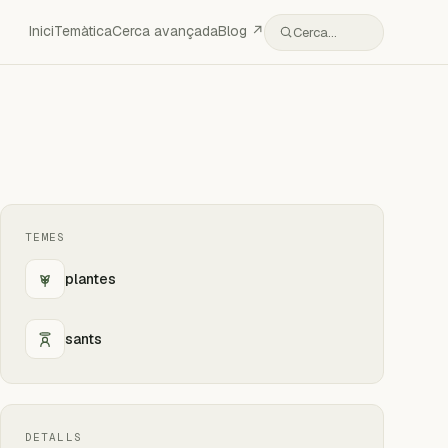
Inici
Temàtica
Cerca avançada
Blog ↗
Cerca…
TEMES
plantes
sants
DETALLS