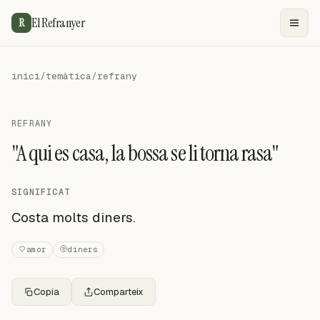
El Refranyer
R
inici
/
temàtica
/
refrany
REFRANY
"A qui es casa, la bossa se li torna rasa"
SIGNIFICAT
Costa molts diners.
amor
diners
Copia
Comparteix