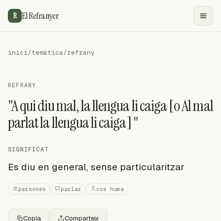
El Refranyer
R
inici
/
temàtica
/
refrany
REFRANY
"A qui diu mal, la llengua li caiga [o Al mal
parlat la llengua li caiga] "
SIGNIFICAT
Es diu en general, sense particularitzar
persones
parlar
cos huma
Copia
Comparteix