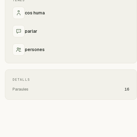
TEMES
cos huma
parlar
persones
DETALLS
Paraules
16