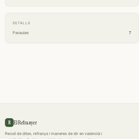
DETALLS
Paraules
7
El Refranyer
R
Recull de dites, refranys i maneres de dir en valencià i