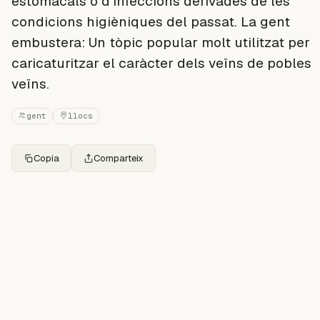
estomacals o d'infeccions derivades de les
condicions higièniques del passat. La gent
embustera: Un tòpic popular molt utilitzat per
caricaturitzar el caràcter dels veïns de pobles
veïns.
gent
llocs
Copia
Comparteix