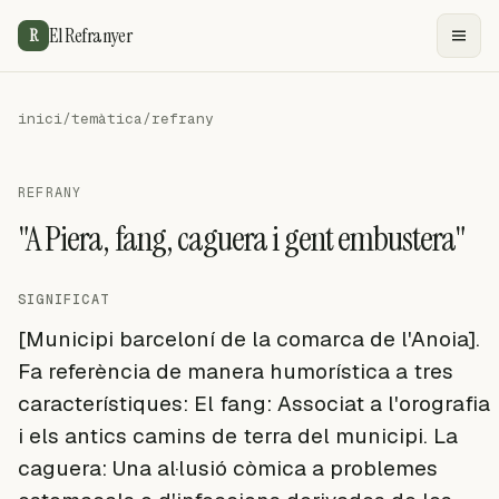
El Refranyer
R
inici
/
temàtica
/
refrany
REFRANY
"A Piera, fang, caguera i gent embustera"
SIGNIFICAT
[Municipi barceloní de la comarca de l'Anoia].
Fa referència de manera humorística a tres
característiques: El fang: Associat a l'orografia
i els antics camins de terra del municipi. La
caguera: Una al·lusió còmica a problemes