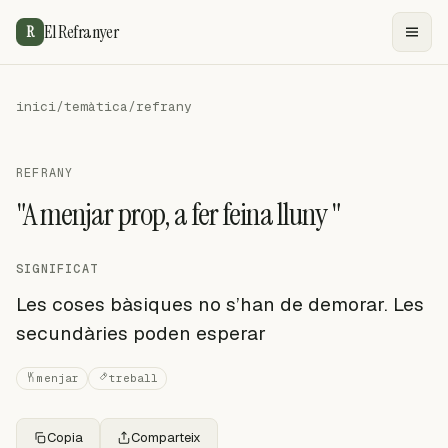
El Refranyer
R
inici
/
temàtica
/
refrany
REFRANY
"A menjar prop, a fer feina lluny "
SIGNIFICAT
Les coses bàsiques no s’han de demorar. Les
secundàries poden esperar
menjar
treball
Copia
Comparteix