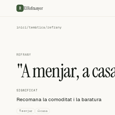
El Refranyer
R
inici
/
temàtica
/
refrany
REFRANY
"A menjar, a casa
SIGNIFICAT
Recomana la comoditat i la baratura
menjar
casa