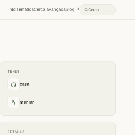
Inici
Temàtica
Cerca avançada
Blog ↗
Cerca…
TEMES
casa
menjar
DETALLS