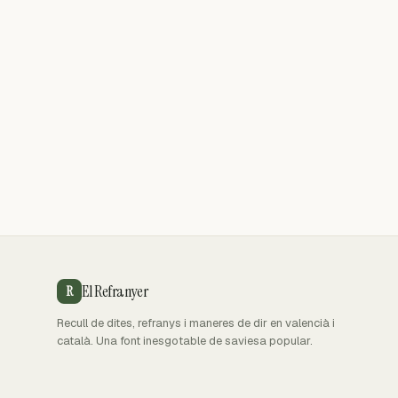
El Refranyer
R
Recull de dites, refranys i maneres de dir en valencià i
català. Una font inesgotable de saviesa popular.