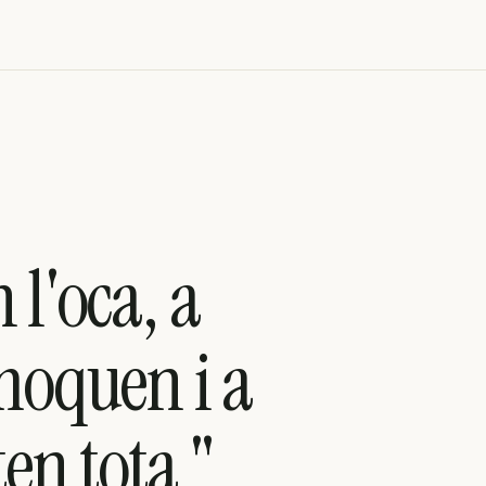
 l'oca, a
omoquen i a
ten tota "