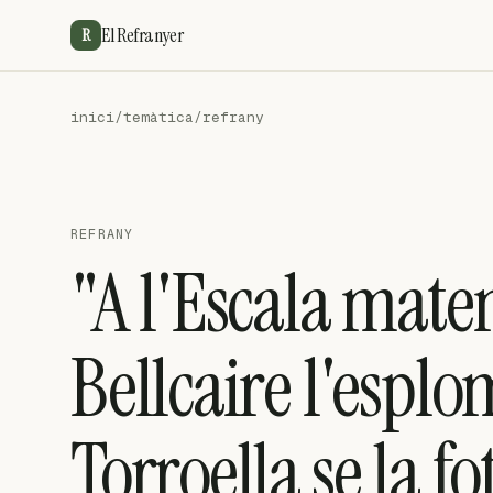
El Refranyer
R
inici
/
temàtica
/
refrany
REFRANY
"A l'Escala maten
Bellcaire l'espl
Torroella se la fo