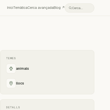
Inici
Temàtica
Cerca avançada
Blog ↗
Cerca…
TEMES
animals
llocs
DETALLS