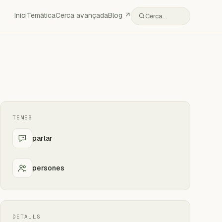
Inici
Temàtica
Cerca avançada
Blog ↗
Cerca…
TEMES
parlar
persones
DETALLS