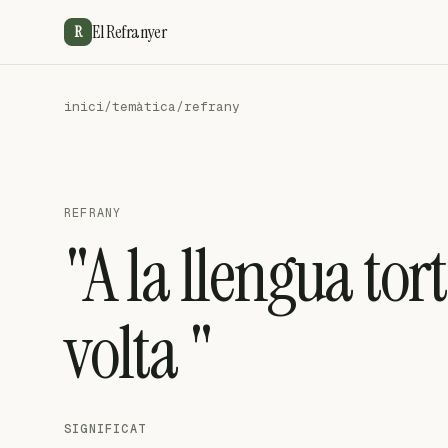
El Refranyer
R
inici
/
temàtica
/
refrany
REFRANY
"A la llengua tort
volta "
SIGNIFICAT