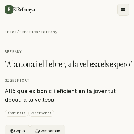
El Refranyer
R
inici
/
temàtica
/
refrany
REFRANY
"A la dona i el llebrer, a la vellesa els espero "
SIGNIFICAT
Allò que és bonic i eficient en la joventut
decau a la vellesa
animals
persones
Copia
Comparteix