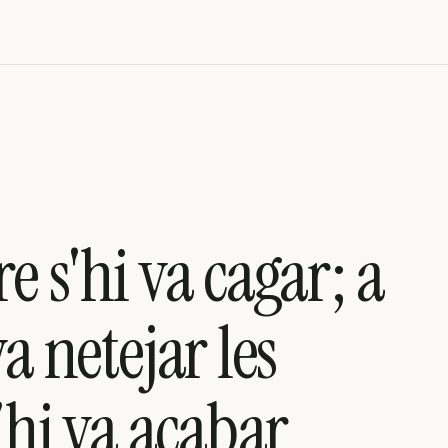
e s'hi va cagar; a
a netejar les
s'hi va acabar