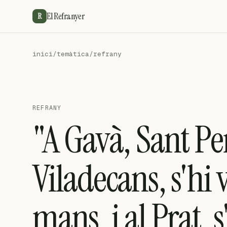
El Refranyer
R
inici
/
temàtica
/
refrany
REFRANY
"A Gavà, Sant Per
Viladecans, s'hi v
mans, i al Prat, 