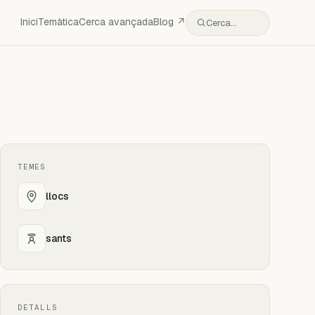
Inici
Temàtica
Cerca avançada
Blog ↗
Cerca…
TEMES
llocs
sants
DETALLS