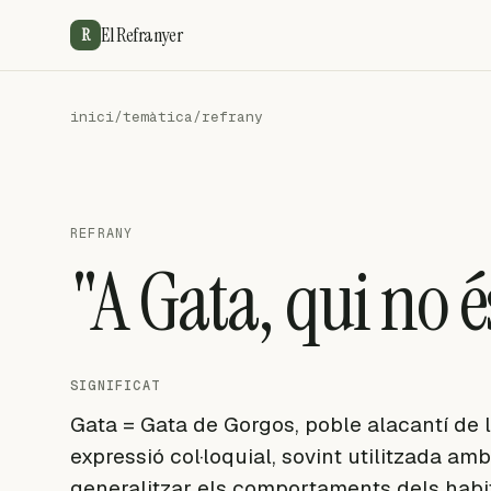
El Refranyer
R
inici
/
temàtica
/
refrany
REFRANY
"A Gata, qui no é
SIGNIFICAT
Gata = Gata de Gorgos, poble alacantí de 
expressió col·loquial, sovint utilitzada am
generalitzar els comportaments dels habit