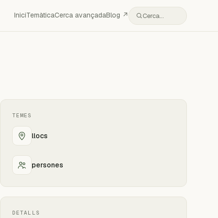
Inici
Temàtica
Cerca avançada
Blog ↗
Cerca…
TEMES
llocs
persones
DETALLS