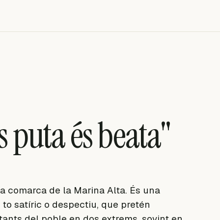
s puta és beata"
la comarca de la Marina Alta. És una
b to satíric o despectiu, que pretén
ants del poble en dos extrems, sovint en