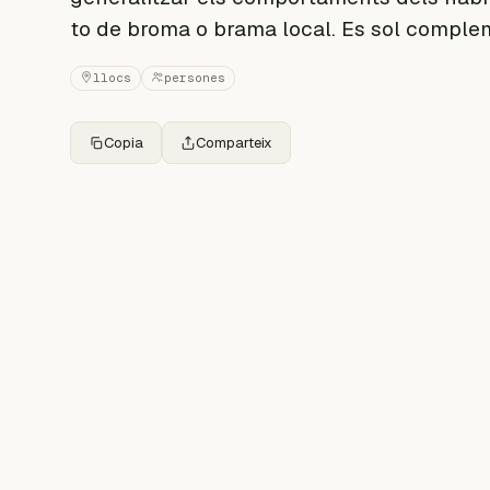
to de broma o brama local. Es sol compleme
llocs
persones
Copia
Comparteix