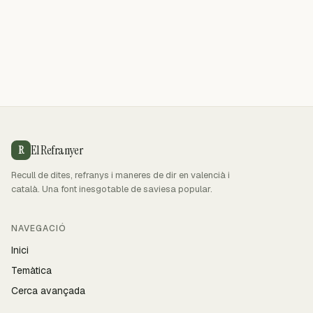
El Refranyer
R
Recull de dites, refranys i maneres de dir en valencià i
català. Una font inesgotable de saviesa popular.
NAVEGACIÓ
Inici
Temàtica
Cerca avançada