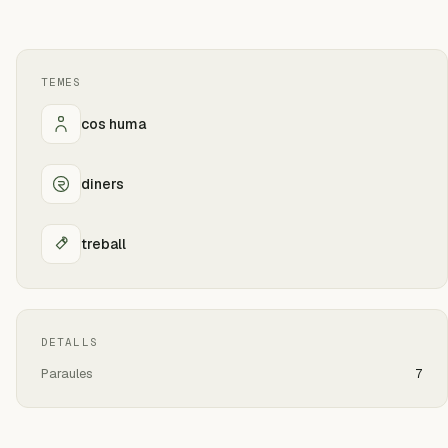
TEMES
cos huma
diners
treball
DETALLS
Paraules
7