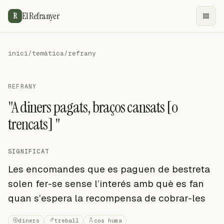
El Refranyer
R
inici
/
temàtica
/
refrany
REFRANY
"A diners pagats, braços cansats [o
trencats] "
SIGNIFICAT
Les encomandes que es paguen de bestreta
solen fer-se sense l’interés amb què es fan
quan s’espera la recompensa de cobrar-les
diners
treball
cos huma